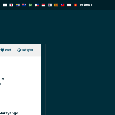
थप देशहरू
मनपर्ने
भर्खरै सुनेको
 FM
M
Marsyangdi