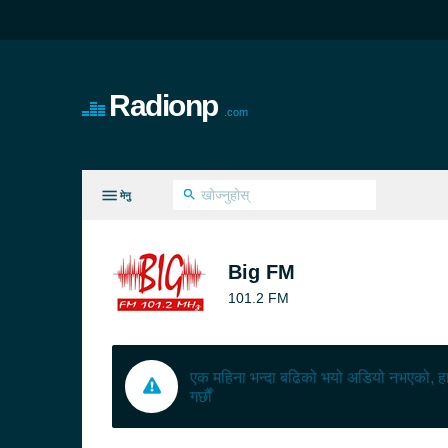
Radionp
.com
मेनु
सबैै रचनाहरू
Big FM
101.2 FM
एक महिना भन्दा बढिको भयो अडियो नभएको, हा
गर्छौं