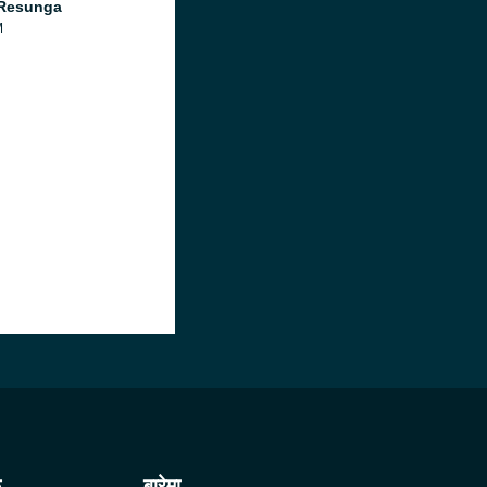
 Resunga
M
ू
बारेमा