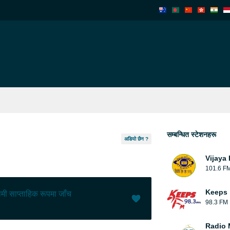
सम्बन्धित स्टेशनहरू
अडियो छैन ?
Vijaya
101.6 F
Keeps
मी साप्ताहिक रूपमा जाँच
98.3 FM
मन पर्यो (
0
)
(
0
)
Radio 