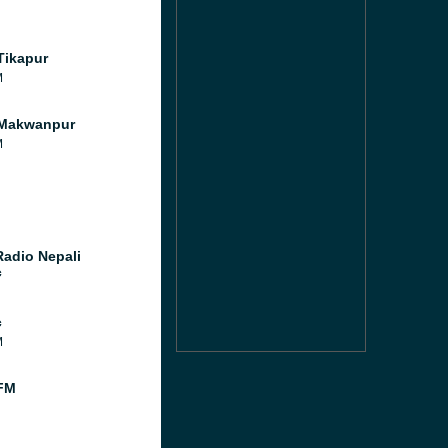
Tikapur
M
 Makwanpur
M
Radio Nepali
c
c
M
FM