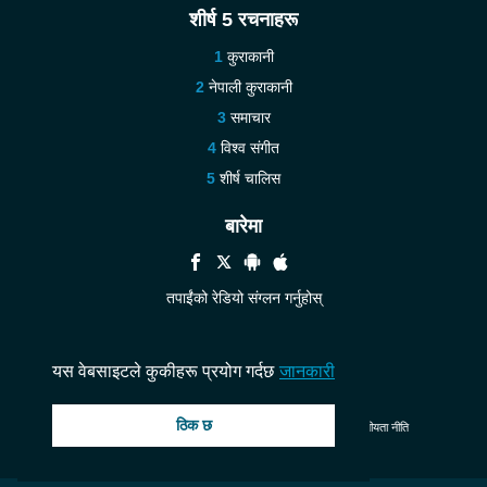
शीर्ष 5 रचनाहरू
कुराकानी
नेपाली कुराकानी
समाचार
विश्व संगीत
शीर्ष चालिस
बारेमा
तपाईंंको रेडियो संग्लन गर्नुहोस्
मद्दत
हामीलाई सम्पर्क गर्नुहोस्
यस वेबसाइटले कुकीहरू प्रयोग गर्दछ
जानकारी
ठिक छ
© 2026 InstantAudio. सबै अधिकार सुरक्षित. ・
DMCA
・
गोपनीयता नीति