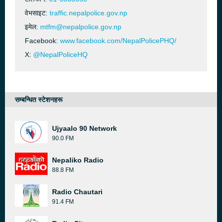
वेभसाइट:
traffic.nepalpolice.gov.np
इमेल:
mtfm@nepalpolice.gov.np
Facebook:
www.facebook.com/NepalPolicePHQ/
X:
@NepalPoliceHQ
सम्बन्धित स्टेशनहरू
Ujyaalo 90 Network
90.0 FM
Nepaliko Radio
88.8 FM
Radio Chautari
91.4 FM