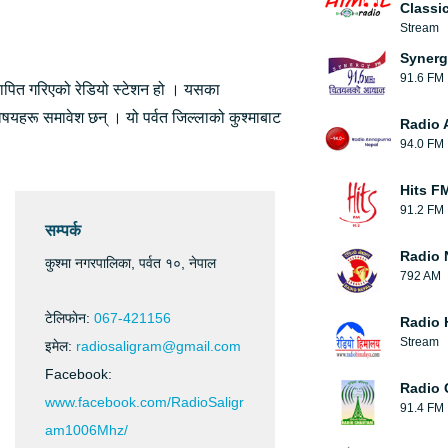
Classi
Stream
Syner
91.6 FM
्थापित गरिएको रेडियो स्टेशन हो । यसका
िषयहरू समावेश छन् । यो पर्वत जिल्लाको कुश्माबाट
Radio 
94.0 FM
Hits F
91.2 FM
सम्पर्क
Radio 
कुश्मा नगरपालिका, पर्वत १०, नेपाल
792 AM
टेलिफाेन:
067-421156
Radio 
Stream
इमेल:
radiosaligram@gmail.com
Facebook:
Radio 
www.facebook.com/RadioSaligr
91.4 FM
am1006Mhz/