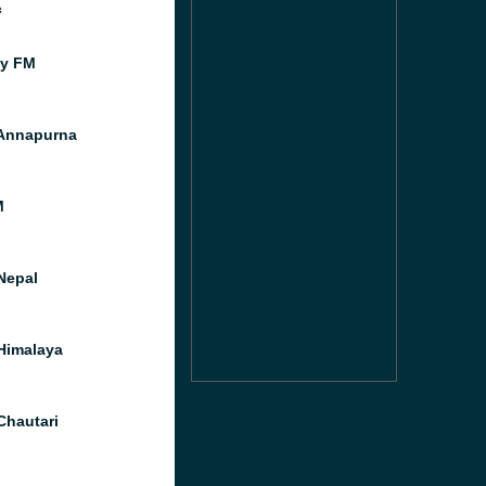
c
gy FM
Annapurna
M
Nepal
Himalaya
Chautari