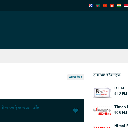
सम्बन्धित स्टेशनहरू
अडियो छैन ?
B FM
91.2 FM
Times
मी साप्ताहिक रूपमा जाँच
90.6 FM
मन पर्यो (
0
)
(
0
)
Himal 