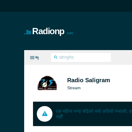
Radionp
.com
मेनु
सबैै रचनाहरू
Radio Saligram
Stream
एक महिना भन्दा बढिको भयो अडियो नभएको, हा
गर्छौं