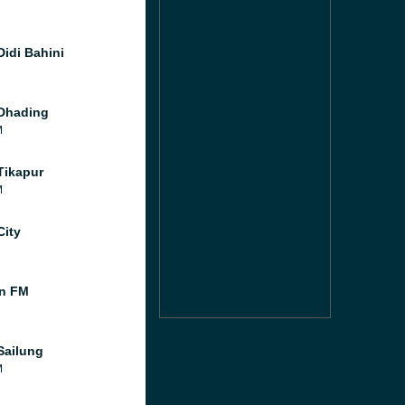
Didi Bahini
Dhading
M
Tikapur
M
City
n FM
Sailung
M