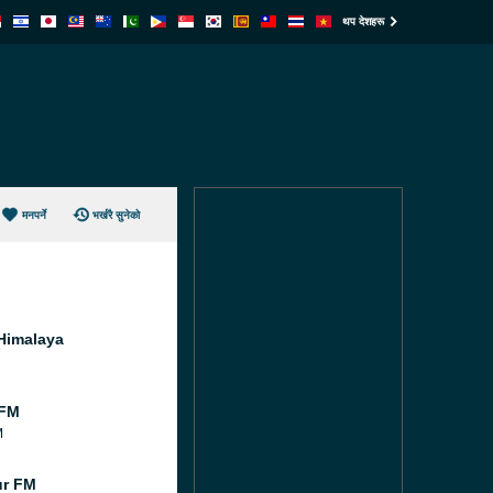
थप देशहरू
मनपर्ने
भर्खरै सुनेको
Himalaya
 FM
M
ur FM