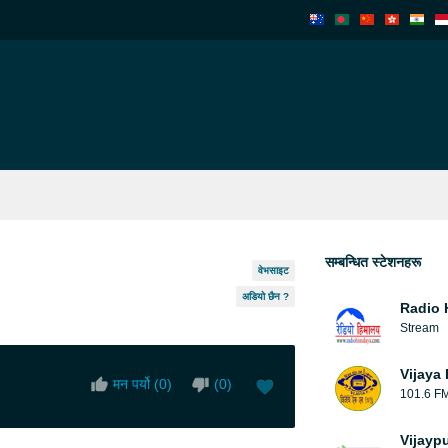
सम्बन्धित स्टेशनहरू
वेभसाइट
अडियो छैन ?
Radio 
Stream
Vijaya
मन पर्यो (
0
)
(
0
)
101.6 F
Vijayp